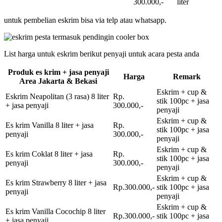
300.000,-
liter
untuk pembelian eskrim bisa via telp atau whatsapp.
List harga untuk eskrim berikut penyaji untuk acara pesta anda
Produk es krim + jasa penyaji
Harga
Remark
Area Jakarta & Bekasi
Eskrim + cup &
Eskrim Neapolitan (3 rasa) 8 liter
Rp.
stik 100pc + jasa
+ jasa penyaji
300.000,-
penyaji
Eskrim + cup &
Es krim Vanilla 8 liter + jasa
Rp.
stik 100pc + jasa
penyaji
300.000,-
penyaji
Eskrim + cup &
Es krim Coklat 8 liter + jasa
Rp.
stik 100pc + jasa
penyaji
300.000,-
penyaji
Eskrim + cup &
Es krim Strawberry 8 liter + jasa
Rp.300.000,-
stik 100pc + jasa
penyaji
penyaji
Eskrim + cup &
Es krim Vanilla Cocochip 8 liter
Rp.300.000,-
stik 100pc + jasa
+ jasa penyaji