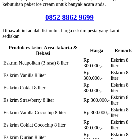
kebutuhan paket ice cream untuk banyak acara anda.
0852 8862 9699
Dibawah ini adalah list untuk harga eskrim pesta yang kami
sediakan
Produk es krim Area Jakarta &
Harga
Remark
Bekasi
Rp.
Eskrim 8
Eskrim Neapolitan (3 rasa) 8 liter
300.000,-
liter
Rp.
Eskrim 8
Es krim Vanilla 8 liter
300.000,-
liter
Rp.
Eskrim 8
Es krim Coklat 8 liter
300.000,-
liter
Eskrim 8
Es krim Strawberry 8 liter
Rp.300.000,-
liter
Eskrim 8
Es krim Vanilla Cocochip 8 liter
Rp.300.000,-
liter
Rp.
Eskrim 8
Es krim Coklat Cocochip 8 liter
300.000,-
liter
Rp.
Eskrim 8
Es krim Durian 8 liter