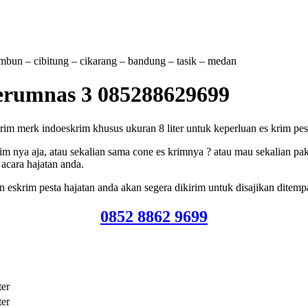
tambun – cibitung – cikarang – bandung – tasik – medan
perumnas 3 085288629699
 merk indoeskrim khusus ukuran 8 liter untuk keperluan es krim pesta, 
m nya aja, atau sekalian sama cone es krimnya ? atau mau sekalian pak
acara hajatan anda.
eskrim pesta hajatan anda akan segera dikirim untuk disajikan ditemp
0852 8862 9699
ter
ter