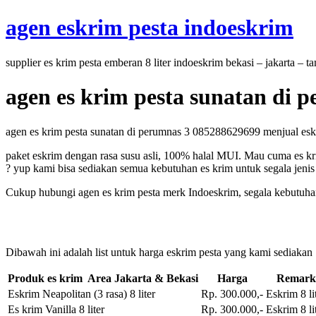
Skip
agen eskrim pesta indoeskrim
to
content
supplier es krim pesta emberan 8 liter indoeskrim bekasi – jakarta – 
agen es krim pesta sunatan di 
agen es krim pesta sunatan di perumnas 3 085288629699 menjual eskrim
paket eskrim dengan rasa susu asli, 100% halal MUI. Mau cuma es kri
? yup kami bisa sediakan semua kebutuhan es krim untuk segala jenis 
Cukup hubungi agen es krim pesta merk Indoeskrim, segala kebutuhan 
Dibawah ini adalah list untuk harga eskrim pesta yang kami sediakan
Produk es krim Area Jakarta & Bekasi
Harga
Remark
Eskrim Neapolitan (3 rasa) 8 liter
Rp. 300.000,-
Eskrim 8 li
Es krim Vanilla 8 liter
Rp. 300.000,-
Eskrim 8 li