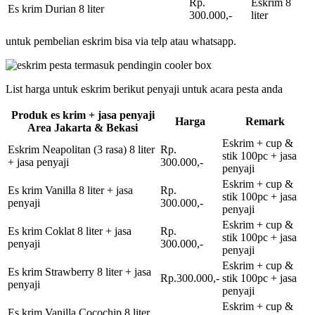
Rp.
Eskrim 8
Es krim Durian 8 liter
300.000,-
liter
untuk pembelian eskrim bisa via telp atau whatsapp.
List harga untuk eskrim berikut penyaji untuk acara pesta anda
Produk es krim + jasa penyaji
Harga
Remark
Area Jakarta & Bekasi
Eskrim + cup &
Eskrim Neapolitan (3 rasa) 8 liter
Rp.
stik 100pc + jasa
+ jasa penyaji
300.000,-
penyaji
Eskrim + cup &
Es krim Vanilla 8 liter + jasa
Rp.
stik 100pc + jasa
penyaji
300.000,-
penyaji
Eskrim + cup &
Es krim Coklat 8 liter + jasa
Rp.
stik 100pc + jasa
penyaji
300.000,-
penyaji
Eskrim + cup &
Es krim Strawberry 8 liter + jasa
Rp.300.000,-
stik 100pc + jasa
penyaji
penyaji
Eskrim + cup &
Es krim Vanilla Cocochip 8 liter