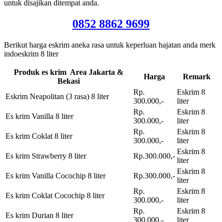
untuk disajikan ditempat anda.
0852 8862 9699
Berikut harga eskrim aneka rasa untuk keperluan hajatan anda merk
indoeskrim 8 liter
Produk es krim Area Jakarta &
Harga
Remark
Bekasi
Rp.
Eskrim 8
Eskrim Neapolitan (3 rasa) 8 liter
300.000,-
liter
Rp.
Eskrim 8
Es krim Vanilla 8 liter
300.000,-
liter
Rp.
Eskrim 8
Es krim Coklat 8 liter
300.000,-
liter
Eskrim 8
Es krim Strawberry 8 liter
Rp.300.000,-
liter
Eskrim 8
Es krim Vanilla Cocochip 8 liter
Rp.300.000,-
liter
Rp.
Eskrim 8
Es krim Coklat Cocochip 8 liter
300.000,-
liter
Rp.
Eskrim 8
Es krim Durian 8 liter
300.000,-
liter