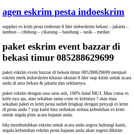
Skip
agen eskrim pesta indoeskrim
to
content
supplier es krim pesta emberan 8 liter indoeskrim bekasi – jakarta –
tambun – cibitung – cikarang – bandung – tasik – medan
paket eskrim event bazzar di
bekasi timur 085288629699
paket eskrim event bazzar di bekasi timur 085288629699 menjual
eskrim merk indoeskrim khusus ukuran 8 liter siap kirim untuk acara
anda di area bekasi & jakarta dan sekitarnya.
paket eskrim dengan rasa susu asli, 100% halal MUI. Mau cuma es
krim nya aja, atau sekalian sama cone es krimnya ? atau mau
sekalian paket es krim pesta sudah lengkap dengan penyaji es krim
di pesta anda ? yup kami bisa sediakan semua kebutuhan es krim
untuk segala jenis acara hajatan anda.
bila membutuhkan eskrim untuk acara anda segera hubungi kami,
segala kebutuhan eskrim pesta hajatan anda akan segera dikirim