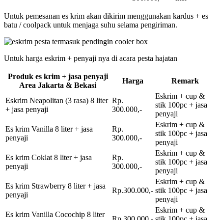
Untuk pemesanan es krim akan dikirim menggunakan kardus + es
batu / coolpack untuk menjaga suhu selama pengiriman.
Untuk harga eskrim + penyaji nya di acara pesta hajatan
Produk es krim + jasa penyaji
Harga
Remark
Area Jakarta & Bekasi
Eskrim + cup &
Eskrim Neapolitan (3 rasa) 8 liter
Rp.
stik 100pc + jasa
+ jasa penyaji
300.000,-
penyaji
Eskrim + cup &
Es krim Vanilla 8 liter + jasa
Rp.
stik 100pc + jasa
penyaji
300.000,-
penyaji
Eskrim + cup &
Es krim Coklat 8 liter + jasa
Rp.
stik 100pc + jasa
penyaji
300.000,-
penyaji
Eskrim + cup &
Es krim Strawberry 8 liter + jasa
Rp.300.000,-
stik 100pc + jasa
penyaji
penyaji
Eskrim + cup &
Es krim Vanilla Cocochip 8 liter
Rp.300.000,-
stik 100pc + jasa