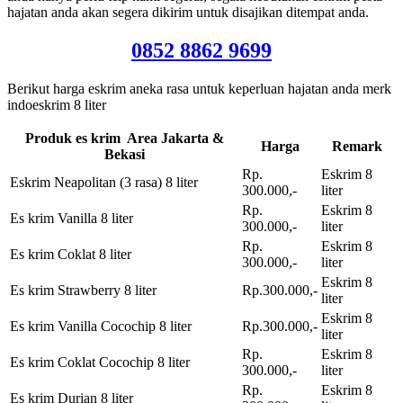
hajatan anda akan segera dikirim untuk disajikan ditempat anda.
0852 8862 9699
Berikut harga eskrim aneka rasa untuk keperluan hajatan anda merk
indoeskrim 8 liter
Produk es krim Area Jakarta &
Harga
Remark
Bekasi
Rp.
Eskrim 8
Eskrim Neapolitan (3 rasa) 8 liter
300.000,-
liter
Rp.
Eskrim 8
Es krim Vanilla 8 liter
300.000,-
liter
Rp.
Eskrim 8
Es krim Coklat 8 liter
300.000,-
liter
Eskrim 8
Es krim Strawberry 8 liter
Rp.300.000,-
liter
Eskrim 8
Es krim Vanilla Cocochip 8 liter
Rp.300.000,-
liter
Rp.
Eskrim 8
Es krim Coklat Cocochip 8 liter
300.000,-
liter
Rp.
Eskrim 8
Es krim Durian 8 liter