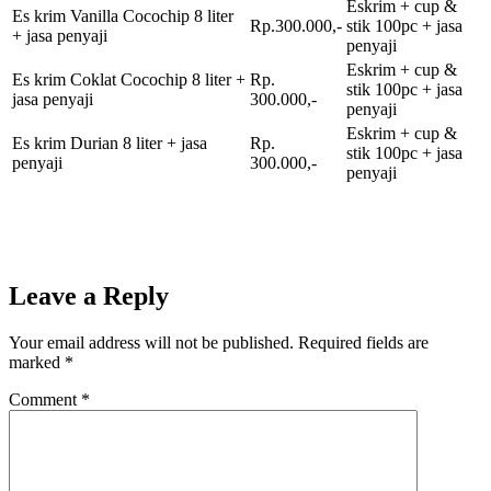
Eskrim + cup &
Es krim Vanilla Cocochip 8 liter
Rp.300.000,-
stik 100pc + jasa
+ jasa penyaji
penyaji
Eskrim + cup &
Es krim Coklat Cocochip 8 liter +
Rp.
stik 100pc + jasa
jasa penyaji
300.000,-
penyaji
Eskrim + cup &
Es krim Durian 8 liter + jasa
Rp.
stik 100pc + jasa
penyaji
300.000,-
penyaji
Leave a Reply
Your email address will not be published.
Required fields are
marked
*
Comment
*