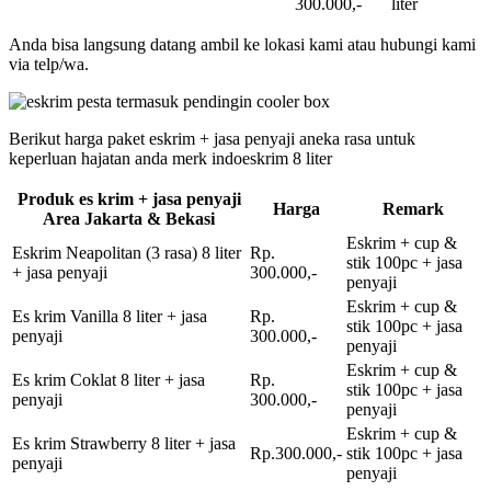
300.000,-
liter
Anda bisa langsung datang ambil ke lokasi kami atau hubungi kami
via telp/wa.
Berikut harga paket eskrim + jasa penyaji aneka rasa untuk
keperluan hajatan anda merk indoeskrim 8 liter
Produk es krim + jasa penyaji
Harga
Remark
Area Jakarta & Bekasi
Eskrim + cup &
Eskrim Neapolitan (3 rasa) 8 liter
Rp.
stik 100pc + jasa
+ jasa penyaji
300.000,-
penyaji
Eskrim + cup &
Es krim Vanilla 8 liter + jasa
Rp.
stik 100pc + jasa
penyaji
300.000,-
penyaji
Eskrim + cup &
Es krim Coklat 8 liter + jasa
Rp.
stik 100pc + jasa
penyaji
300.000,-
penyaji
Eskrim + cup &
Es krim Strawberry 8 liter + jasa
Rp.300.000,-
stik 100pc + jasa
penyaji
penyaji