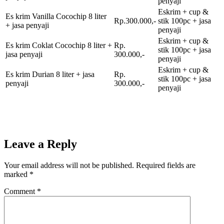
penyaji
Eskrim + cup &
Es krim Vanilla Cocochip 8 liter
Rp.300.000,-
stik 100pc + jasa
+ jasa penyaji
penyaji
Eskrim + cup &
Es krim Coklat Cocochip 8 liter +
Rp.
stik 100pc + jasa
jasa penyaji
300.000,-
penyaji
Eskrim + cup &
Es krim Durian 8 liter + jasa
Rp.
stik 100pc + jasa
penyaji
300.000,-
penyaji
Leave a Reply
Your email address will not be published.
Required fields are
marked
*
Comment
*