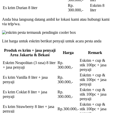
Rp.
Eskrim 8
Es krim Durian 8 liter
300.000,-
liter
Anda bisa langsung datang ambil ke lokasi kami atau hubungi kami
via telp/wa.
List harga untuk eskrim berikut penyaji untuk acara pesta anda
Produk es krim + jasa penyaji
Harga
Remark
Area Jakarta & Bekasi
Eskrim + cup &
Eskrim Neapolitan (3 rasa) 8 liter
Rp.
stik 100pc + jasa
+ jasa penyaji
300.000,-
penyaji
Eskrim + cup &
Es krim Vanilla 8 liter + jasa
Rp.
stik 100pc + jasa
penyaji
300.000,-
penyaji
Eskrim + cup &
Es krim Coklat 8 liter + jasa
Rp.
stik 100pc + jasa
penyaji
300.000,-
penyaji
Eskrim + cup &
Es krim Strawberry 8 liter + jasa
Rp.300.000,-
stik 100pc + jasa
penyaji