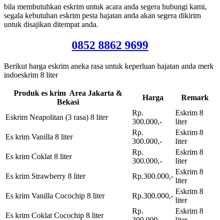
bila membutuhkan eskrim untuk acara anda segera hubungi kami,
segala kebutuhan eskrim pesta hajatan anda akan segera dikirim
untuk disajikan ditempat anda.
0852 8862 9699
Berikut harga eskrim aneka rasa untuk keperluan hajatan anda merk
indoeskrim 8 liter
Produk es krim Area Jakarta &
Harga
Remark
Bekasi
Rp.
Eskrim 8
Eskrim Neapolitan (3 rasa) 8 liter
300.000,-
liter
Rp.
Eskrim 8
Es krim Vanilla 8 liter
300.000,-
liter
Rp.
Eskrim 8
Es krim Coklat 8 liter
300.000,-
liter
Eskrim 8
Es krim Strawberry 8 liter
Rp.300.000,-
liter
Eskrim 8
Es krim Vanilla Cocochip 8 liter
Rp.300.000,-
liter
Rp.
Eskrim 8
Es krim Coklat Cocochip 8 liter
300.000,-
liter