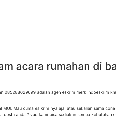
ream acara rumahan di b
lan 085288629699 adalah agen eskrim merk indoeskrim khusu
al MUI. Mau cuma es krim nya aja, atau sekalian sama cone
i pesta anda ? yup kami bisa sediakan semua kebutuhan es 