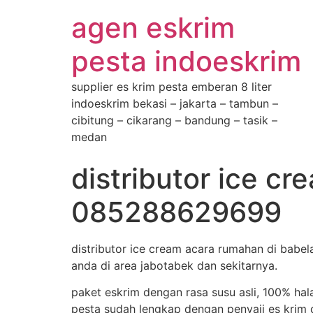
agen eskrim
pesta indoeskrim
supplier es krim pesta emberan 8 liter
indoeskrim bekasi – jakarta – tambun –
cibitung – cikarang – bandung – tasik –
medan
distributor ice c
085288629699
distributor ice cream acara rumahan di babe
anda di area jabotabek dan sekitarnya.
paket eskrim dengan rasa susu asli, 100% hal
pesta sudah lengkap dengan penyaji es krim d