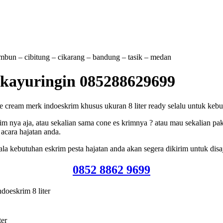
tambun – cibitung – cikarang – bandung – tasik – medan
i kayuringin 085288629699
cream merk indoeskrim khusus ukuran 8 liter ready selalu untuk kebutu
m nya aja, atau sekalian sama cone es krimnya ? atau mau sekalian pak
acara hajatan anda.
a kebutuhan eskrim pesta hajatan anda akan segera dikirim untuk disa
0852 8862 9699
doeskrim 8 liter
ter