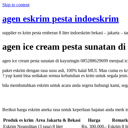
Skip to content
agen eskrim pesta indoeskrim
supplier es krim pesta emberan 8 liter indoeskrim bekasi – jakarta – 
agen ice cream pesta sunatan d
agen ice cream pesta sunatan di kayuringin 085288629699 menjual ice 
paket eskrim dengan rasa susu asli, 100% halal MUI. Mau cuma es kri
? yup kami bisa sediakan semua kebutuhan es krim untuk segala jenis 
bila membutuhkan eskrim untuk acara anda segera hubungi kami, segal
Berikut harga eskrim aneka rasa untuk keperluan hajatan anda merk in
Produk es krim Area Jakarta & Bekasi
Harga
Remark
Eskrim Neapolitan (3 rasa) 8 liter
Rp. 300.000,-
Eskrim 8 li