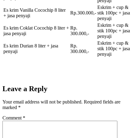
penyaji
Eskrim + cup &
Es krim Vanilla Cocochip 8 liter
Rp.300.000,-
stik 100pc + jasa
+ jasa penyaji
penyaji
Eskrim + cup &
Es krim Coklat Cocochip 8 liter +
Rp.
stik 100pc + jasa
jasa penyaji
300.000,-
penyaji
Eskrim + cup &
Es krim Durian 8 liter + jasa
Rp.
stik 100pc + jasa
penyaji
300.000,-
penyaji
Leave a Reply
Your email address will not be published.
Required fields are
marked
*
Comment
*