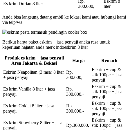
Rp.
Eskrim 8
Es krim Durian 8 liter
300.000,-
liter
Anda bisa langsung datang ambil ke lokasi kami atau hubungi kami
via telp/wa.
Berikut harga paket eskrim + jasa penyaji aneka rasa untuk
keperluan hajatan anda merk indoeskrim 8 liter
Produk es krim + jasa penyaji
Harga
Remark
Area Jakarta & Bekasi
Eskrim + cup &
Eskrim Neapolitan (3 rasa) 8 liter
Rp.
stik 100pc + jasa
+ jasa penyaji
300.000,-
penyaji
Eskrim + cup &
Es krim Vanilla 8 liter + jasa
Rp.
stik 100pc + jasa
penyaji
300.000,-
penyaji
Eskrim + cup &
Es krim Coklat 8 liter + jasa
Rp.
stik 100pc + jasa
penyaji
300.000,-
penyaji
Eskrim + cup &
Es krim Strawberry 8 liter + jasa
Rp.300.000,-
stik 100pc + jasa
penyaji