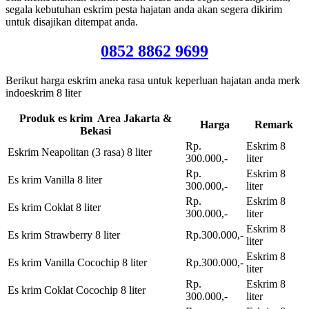
segala kebutuhan eskrim pesta hajatan anda akan segera dikirim
untuk disajikan ditempat anda.
0852 8862 9699
Berikut harga eskrim aneka rasa untuk keperluan hajatan anda merk
indoeskrim 8 liter
Produk es krim Area Jakarta &
Harga
Remark
Bekasi
Rp.
Eskrim 8
Eskrim Neapolitan (3 rasa) 8 liter
300.000,-
liter
Rp.
Eskrim 8
Es krim Vanilla 8 liter
300.000,-
liter
Rp.
Eskrim 8
Es krim Coklat 8 liter
300.000,-
liter
Eskrim 8
Es krim Strawberry 8 liter
Rp.300.000,-
liter
Eskrim 8
Es krim Vanilla Cocochip 8 liter
Rp.300.000,-
liter
Rp.
Eskrim 8
Es krim Coklat Cocochip 8 liter
300.000,-
liter