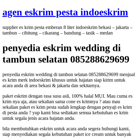
Skip
agen eskrim pesta indoeskrim
to
content
supplier es krim pesta emberan 8 liter indoeskrim bekasi – jakarta –
tambun – cibitung – cikarang – bandung – tasik – medan
penyedia eskrim wedding di
tambun selatan 085288629699
penyedia eskrim wedding di tambun selatan 085288629699 menjual
es krim merk indoeskrim khusus untuk hajatan siap kirim untuk
acara anda di area bekasi & jakarta dan sekitarnya.
paket eskrim dengan rasa susu asli, 100% halal MUI. Mau cuma es
krim nya aja, atau sekalian sama cone es krimnya ? atau mau
sekalian paket es krim pesta sudah lengkap dengan penyaji es krim
di pesta anda ? yup kami bisa sediakan semua kebutuhan es krim
untuk segala jenis acara hajatan anda.
bila membutuhkan eskrim untuk acara anda segera hubungi kami,
siap menyediakan segala kebutuhan paket ice cream untuk banyak