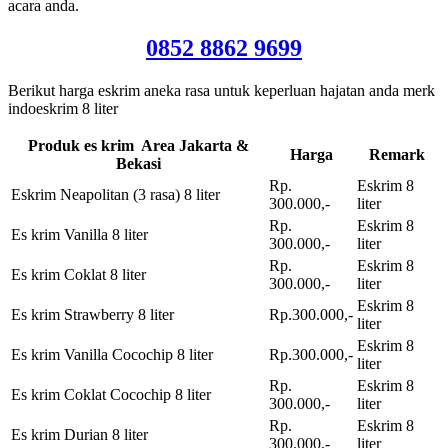
acara anda.
0852 8862 9699
Berikut harga eskrim aneka rasa untuk keperluan hajatan anda merk
indoeskrim 8 liter
Produk es krim Area Jakarta &
Harga
Remark
Bekasi
Rp.
Eskrim 8
Eskrim Neapolitan (3 rasa) 8 liter
300.000,-
liter
Rp.
Eskrim 8
Es krim Vanilla 8 liter
300.000,-
liter
Rp.
Eskrim 8
Es krim Coklat 8 liter
300.000,-
liter
Eskrim 8
Es krim Strawberry 8 liter
Rp.300.000,-
liter
Eskrim 8
Es krim Vanilla Cocochip 8 liter
Rp.300.000,-
liter
Rp.
Eskrim 8
Es krim Coklat Cocochip 8 liter
300.000,-
liter
Rp.
Eskrim 8
Es krim Durian 8 liter
300.000,-
liter