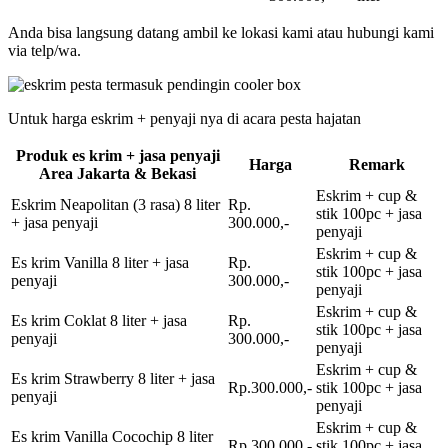
Anda bisa langsung datang ambil ke lokasi kami atau hubungi kami
via telp/wa.
Untuk harga eskrim + penyaji nya di acara pesta hajatan
Produk es krim + jasa penyaji
Harga
Remark
Area Jakarta & Bekasi
Eskrim + cup &
Eskrim Neapolitan (3 rasa) 8 liter
Rp.
stik 100pc + jasa
+ jasa penyaji
300.000,-
penyaji
Eskrim + cup &
Es krim Vanilla 8 liter + jasa
Rp.
stik 100pc + jasa
penyaji
300.000,-
penyaji
Eskrim + cup &
Es krim Coklat 8 liter + jasa
Rp.
stik 100pc + jasa
penyaji
300.000,-
penyaji
Eskrim + cup &
Es krim Strawberry 8 liter + jasa
Rp.300.000,-
stik 100pc + jasa
penyaji
penyaji
Eskrim + cup &
Es krim Vanilla Cocochip 8 liter
Rp.300.000,-
stik 100pc + jasa