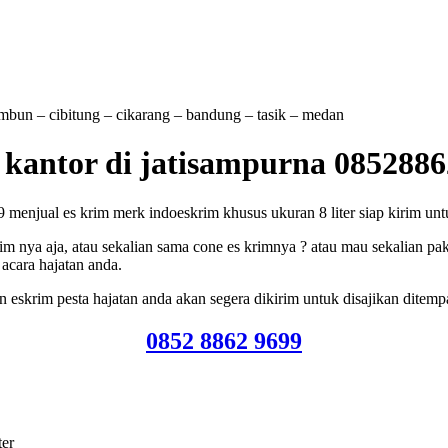
tambun – cibitung – cikarang – bandung – tasik – medan
g kantor di jatisampurna 085288
menjual es krim merk indoeskrim khusus ukuran 8 liter siap kirim untuk
m nya aja, atau sekalian sama cone es krimnya ? atau mau sekalian pak
acara hajatan anda.
eskrim pesta hajatan anda akan segera dikirim untuk disajikan ditemp
0852 8862 9699
ter