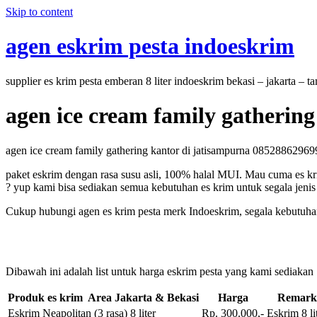
Skip to content
agen eskrim pesta indoeskrim
supplier es krim pesta emberan 8 liter indoeskrim bekasi – jakarta – 
agen ice cream family gatherin
agen ice cream family gathering kantor di jatisampurna 085288629699 
paket eskrim dengan rasa susu asli, 100% halal MUI. Mau cuma es kri
? yup kami bisa sediakan semua kebutuhan es krim untuk segala jenis 
Cukup hubungi agen es krim pesta merk Indoeskrim, segala kebutuhan 
Dibawah ini adalah list untuk harga eskrim pesta yang kami sediakan
Produk es krim Area Jakarta & Bekasi
Harga
Remark
Eskrim Neapolitan (3 rasa) 8 liter
Rp. 300.000,-
Eskrim 8 li