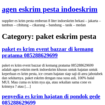
Skip
agen eskrim pesta indoeskrim
to
content
supplier es krim pesta emberan 8 liter indoeskrim bekasi – jakarta –
tambun – cibitung – cikarang – bandung – tasik – medan
Category:
paket eskrim pesta
paket es krim event bazzar di kemang
pratama 085288629699
paket es krim event bazzar di kemang pratama 085288629699
adalah agen eskrim merk indoeskrim khusus untuk hajatan untuk
keperluan es krim pesta, ice cream hajatan siap saji di area jabotabek
dan sekitarnya. paket eskrim dengan rasa susu asli, 100% halal
MUI. Mau cuma es krim nya aja, atau sekalian sama cone es
krimnya ? atau […]
penyedia es krim hajatan di pondok gede
085288629699