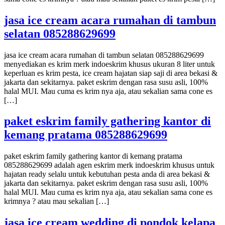
jasa ice cream acara rumahan di tambun
selatan 085288629699
jasa ice cream acara rumahan di tambun selatan 085288629699
menyediakan es krim merk indoeskrim khusus ukuran 8 liter untuk
keperluan es krim pesta, ice cream hajatan siap saji di area bekasi &
jakarta dan sekitarnya. paket eskrim dengan rasa susu asli, 100%
halal MUI. Mau cuma es krim nya aja, atau sekalian sama cone es
[…]
paket eskrim family gathering kantor di
kemang pratama 085288629699
paket eskrim family gathering kantor di kemang pratama
085288629699 adalah agen eskrim merk indoeskrim khusus untuk
hajatan ready selalu untuk kebutuhan pesta anda di area bekasi &
jakarta dan sekitarnya. paket eskrim dengan rasa susu asli, 100%
halal MUI. Mau cuma es krim nya aja, atau sekalian sama cone es
krimnya ? atau mau sekalian […]
jasa ice cream wedding di pondok kelapa