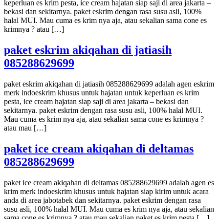
keperluan es krim pesta, ice cream hajatan siap saji di area jakarta –
bekasi dan sekitarnya. paket eskrim dengan rasa susu asli, 100%
halal MUI. Mau cuma es krim nya aja, atau sekalian sama cone es
krimnya ? atau […]
paket eskrim akiqahan di jatiasih
085288629699
paket eskrim akiqahan di jatiasih 085288629699 adalah agen eskrim
merk indoeskrim khusus untuk hajatan untuk keperluan es krim
pesta, ice cream hajatan siap saji di area jakarta – bekasi dan
sekitarnya. paket eskrim dengan rasa susu asli, 100% halal MUI.
Mau cuma es krim nya aja, atau sekalian sama cone es krimnya ?
atau mau […]
paket ice cream akiqahan di deltamas
085288629699
paket ice cream akiqahan di deltamas 085288629699 adalah agen es
krim merk indoeskrim khusus untuk hajatan siap kirim untuk acara
anda di area jabotabek dan sekitarnya. paket eskrim dengan rasa
susu asli, 100% halal MUI. Mau cuma es krim nya aja, atau sekalian
sama cone es krimnya ? atau mau sekalian paket es krim pesta […]