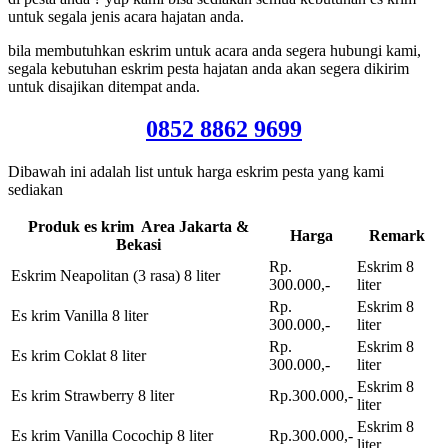
untuk segala jenis acara hajatan anda.
bila membutuhkan eskrim untuk acara anda segera hubungi kami,
segala kebutuhan eskrim pesta hajatan anda akan segera dikirim
untuk disajikan ditempat anda.
0852 8862 9699
Dibawah ini adalah list untuk harga eskrim pesta yang kami
sediakan
Produk es krim Area Jakarta &
Harga
Remark
Bekasi
Rp.
Eskrim 8
Eskrim Neapolitan (3 rasa) 8 liter
300.000,-
liter
Rp.
Eskrim 8
Es krim Vanilla 8 liter
300.000,-
liter
Rp.
Eskrim 8
Es krim Coklat 8 liter
300.000,-
liter
Eskrim 8
Es krim Strawberry 8 liter
Rp.300.000,-
liter
Eskrim 8
Es krim Vanilla Cocochip 8 liter
Rp.300.000,-
liter