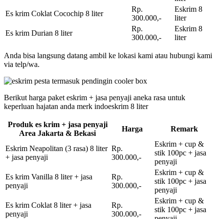
Rp.
Eskrim 8
Es krim Coklat Cocochip 8 liter
300.000,-
liter
Rp.
Eskrim 8
Es krim Durian 8 liter
300.000,-
liter
Anda bisa langsung datang ambil ke lokasi kami atau hubungi kami
via telp/wa.
Berikut harga paket eskrim + jasa penyaji aneka rasa untuk
keperluan hajatan anda merk indoeskrim 8 liter
Produk es krim + jasa penyaji
Harga
Remark
Area Jakarta & Bekasi
Eskrim + cup &
Eskrim Neapolitan (3 rasa) 8 liter
Rp.
stik 100pc + jasa
+ jasa penyaji
300.000,-
penyaji
Eskrim + cup &
Es krim Vanilla 8 liter + jasa
Rp.
stik 100pc + jasa
penyaji
300.000,-
penyaji
Eskrim + cup &
Es krim Coklat 8 liter + jasa
Rp.
stik 100pc + jasa
penyaji
300.000,-
penyaji