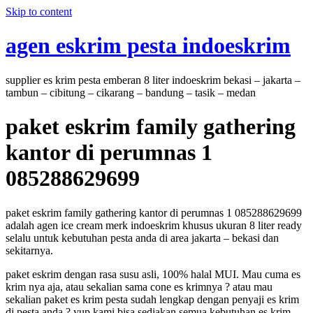
Skip to content
agen eskrim pesta indoeskrim
supplier es krim pesta emberan 8 liter indoeskrim bekasi – jakarta –
tambun – cibitung – cikarang – bandung – tasik – medan
paket eskrim family gathering
kantor di perumnas 1
085288629699
paket eskrim family gathering kantor di perumnas 1 085288629699
adalah agen ice cream merk indoeskrim khusus ukuran 8 liter ready
selalu untuk kebutuhan pesta anda di area jakarta – bekasi dan
sekitarnya.
paket eskrim dengan rasa susu asli, 100% halal MUI. Mau cuma es
krim nya aja, atau sekalian sama cone es krimnya ? atau mau
sekalian paket es krim pesta sudah lengkap dengan penyaji es krim
di pesta anda ? yup kami bisa sediakan semua kebutuhan es krim