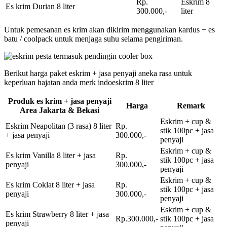
Rp.
Eskrim 8
Es krim Durian 8 liter
300.000,-
liter
Untuk pemesanan es krim akan dikirim menggunakan kardus + es
batu / coolpack untuk menjaga suhu selama pengiriman.
Berikut harga paket eskrim + jasa penyaji aneka rasa untuk
keperluan hajatan anda merk indoeskrim 8 liter
Produk es krim + jasa penyaji
Harga
Remark
Area Jakarta & Bekasi
Eskrim + cup &
Eskrim Neapolitan (3 rasa) 8 liter
Rp.
stik 100pc + jasa
+ jasa penyaji
300.000,-
penyaji
Eskrim + cup &
Es krim Vanilla 8 liter + jasa
Rp.
stik 100pc + jasa
penyaji
300.000,-
penyaji
Eskrim + cup &
Es krim Coklat 8 liter + jasa
Rp.
stik 100pc + jasa
penyaji
300.000,-
penyaji
Eskrim + cup &
Es krim Strawberry 8 liter + jasa
Rp.300.000,-
stik 100pc + jasa
penyaji