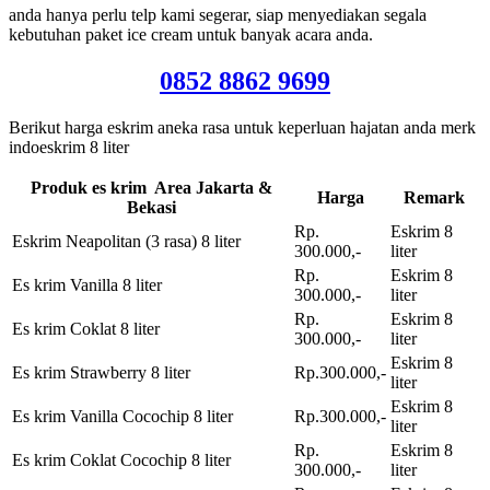
anda hanya perlu telp kami segerar, siap menyediakan segala
kebutuhan paket ice cream untuk banyak acara anda.
0852 8862 9699
Berikut harga eskrim aneka rasa untuk keperluan hajatan anda merk
indoeskrim 8 liter
Produk es krim Area Jakarta &
Harga
Remark
Bekasi
Rp.
Eskrim 8
Eskrim Neapolitan (3 rasa) 8 liter
300.000,-
liter
Rp.
Eskrim 8
Es krim Vanilla 8 liter
300.000,-
liter
Rp.
Eskrim 8
Es krim Coklat 8 liter
300.000,-
liter
Eskrim 8
Es krim Strawberry 8 liter
Rp.300.000,-
liter
Eskrim 8
Es krim Vanilla Cocochip 8 liter
Rp.300.000,-
liter
Rp.
Eskrim 8
Es krim Coklat Cocochip 8 liter
300.000,-
liter