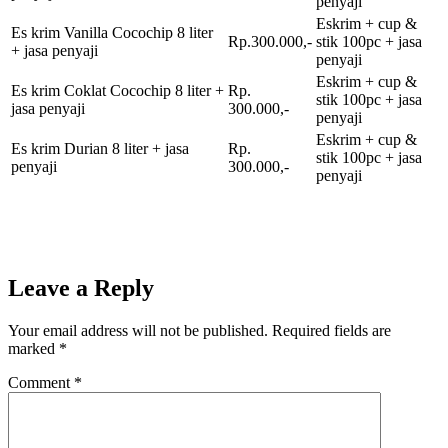
penyaji
Eskrim + cup &
Es krim Vanilla Cocochip 8 liter
Rp.300.000,-
stik 100pc + jasa
+ jasa penyaji
penyaji
Eskrim + cup &
Es krim Coklat Cocochip 8 liter +
Rp.
stik 100pc + jasa
jasa penyaji
300.000,-
penyaji
Eskrim + cup &
Es krim Durian 8 liter + jasa
Rp.
stik 100pc + jasa
penyaji
300.000,-
penyaji
Leave a Reply
Your email address will not be published.
Required fields are
marked
*
Comment
*