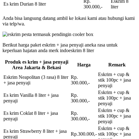
Rp.
Eskrim 8
Es krim Durian 8 liter
300.000,-
liter
Anda bisa langsung datang ambil ke lokasi kami atau hubungi kami
via telp/wa.
Berikut harga paket eskrim + jasa penyaji aneka rasa untuk
keperluan hajatan anda merk indoeskrim 8 liter
Produk es krim + jasa penyaji
Harga
Remark
Area Jakarta & Bekasi
Eskrim + cup &
Eskrim Neapolitan (3 rasa) 8 liter
Rp.
stik 100pc + jasa
+ jasa penyaji
300.000,-
penyaji
Eskrim + cup &
Es krim Vanilla 8 liter + jasa
Rp.
stik 100pc + jasa
penyaji
300.000,-
penyaji
Eskrim + cup &
Es krim Coklat 8 liter + jasa
Rp.
stik 100pc + jasa
penyaji
300.000,-
penyaji
Eskrim + cup &
Es krim Strawberry 8 liter + jasa
Rp.300.000,-
stik 100pc + jasa
penyaji