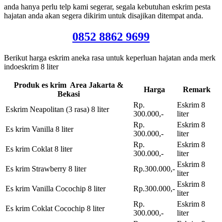
anda hanya perlu telp kami segerar, segala kebutuhan eskrim pesta
hajatan anda akan segera dikirim untuk disajikan ditempat anda.
0852 8862 9699
Berikut harga eskrim aneka rasa untuk keperluan hajatan anda merk
indoeskrim 8 liter
Produk es krim Area Jakarta &
Harga
Remark
Bekasi
Rp.
Eskrim 8
Eskrim Neapolitan (3 rasa) 8 liter
300.000,-
liter
Rp.
Eskrim 8
Es krim Vanilla 8 liter
300.000,-
liter
Rp.
Eskrim 8
Es krim Coklat 8 liter
300.000,-
liter
Eskrim 8
Es krim Strawberry 8 liter
Rp.300.000,-
liter
Eskrim 8
Es krim Vanilla Cocochip 8 liter
Rp.300.000,-
liter
Rp.
Eskrim 8
Es krim Coklat Cocochip 8 liter
300.000,-
liter