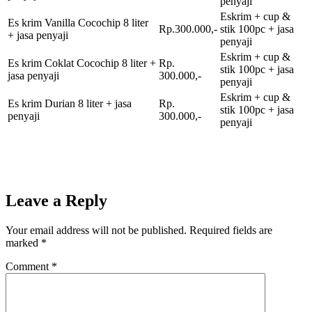
penyaji
Eskrim + cup &
Es krim Vanilla Cocochip 8 liter
Rp.300.000,-
stik 100pc + jasa
+ jasa penyaji
penyaji
Eskrim + cup &
Es krim Coklat Cocochip 8 liter +
Rp.
stik 100pc + jasa
jasa penyaji
300.000,-
penyaji
Eskrim + cup &
Es krim Durian 8 liter + jasa
Rp.
stik 100pc + jasa
penyaji
300.000,-
penyaji
Leave a Reply
Your email address will not be published.
Required fields are
marked
*
Comment
*