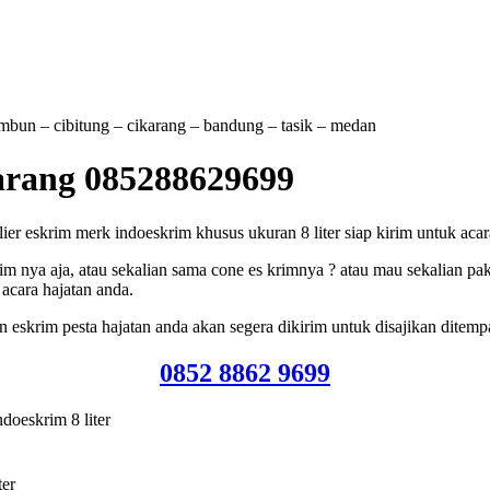
tambun – cibitung – cikarang – bandung – tasik – medan
karang 085288629699
r eskrim merk indoeskrim khusus ukuran 8 liter siap kirim untuk acara
m nya aja, atau sekalian sama cone es krimnya ? atau mau sekalian pak
acara hajatan anda.
eskrim pesta hajatan anda akan segera dikirim untuk disajikan ditemp
0852 8862 9699
doeskrim 8 liter
ter