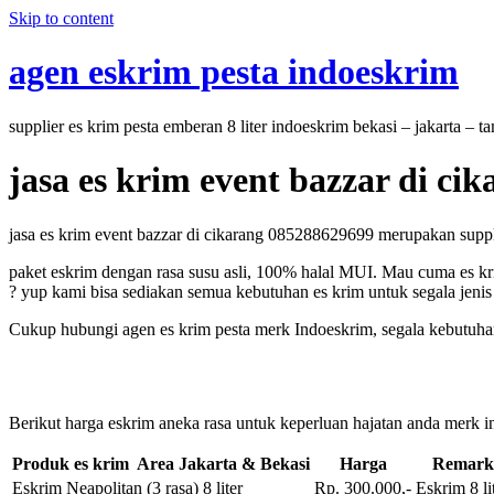
Skip to content
agen eskrim pesta indoeskrim
supplier es krim pesta emberan 8 liter indoeskrim bekasi – jakarta – 
jasa es krim event bazzar di ci
jasa es krim event bazzar di cikarang 085288629699 merupakan supplie
paket eskrim dengan rasa susu asli, 100% halal MUI. Mau cuma es kri
? yup kami bisa sediakan semua kebutuhan es krim untuk segala jenis 
Cukup hubungi agen es krim pesta merk Indoeskrim, segala kebutuhan 
Berikut harga eskrim aneka rasa untuk keperluan hajatan anda merk in
Produk es krim Area Jakarta & Bekasi
Harga
Remark
Eskrim Neapolitan (3 rasa) 8 liter
Rp. 300.000,-
Eskrim 8 li