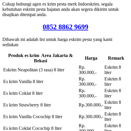
Cukup hubungi agen es krim pesta merk Indoeskrim, segala
kebutuhan eskrim pesta hajatan anda akan segera dikirim untuk
disajikan ditempat anda.
0852 8862 9699
Dibawah ini adalah list untuk harga eskrim pesta yang kami
sediakan
Produk es krim Area Jakarta &
Harga
Remark
Bekasi
Rp.
Eskrim 8
Eskrim Neapolitan (3 rasa) 8 liter
300.000,-
liter
Rp.
Eskrim 8
Es krim Vanilla 8 liter
300.000,-
liter
Rp.
Eskrim 8
Es krim Coklat 8 liter
300.000,-
liter
Eskrim 8
Es krim Strawberry 8 liter
Rp.300.000,-
liter
Eskrim 8
Es krim Vanilla Cocochip 8 liter
Rp.300.000,-
liter
Rp.
Eskrim 8
Es krim Coklat Cocochip 8 liter
300.000,-
liter