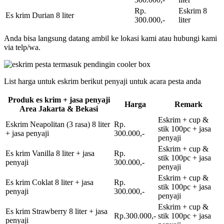
Rp.
Eskrim 8
Es krim Durian 8 liter
300.000,-
liter
Anda bisa langsung datang ambil ke lokasi kami atau hubungi kami
via telp/wa.
List harga untuk eskrim berikut penyaji untuk acara pesta anda
Produk es krim + jasa penyaji
Harga
Remark
Area Jakarta & Bekasi
Eskrim + cup &
Eskrim Neapolitan (3 rasa) 8 liter
Rp.
stik 100pc + jasa
+ jasa penyaji
300.000,-
penyaji
Eskrim + cup &
Es krim Vanilla 8 liter + jasa
Rp.
stik 100pc + jasa
penyaji
300.000,-
penyaji
Eskrim + cup &
Es krim Coklat 8 liter + jasa
Rp.
stik 100pc + jasa
penyaji
300.000,-
penyaji
Eskrim + cup &
Es krim Strawberry 8 liter + jasa
Rp.300.000,-
stik 100pc + jasa
penyaji