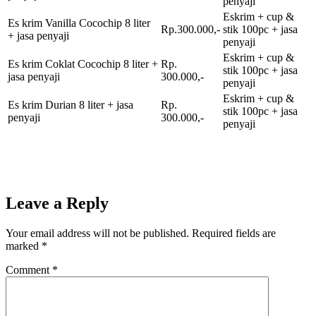
penyaji
Eskrim + cup &
Es krim Vanilla Cocochip 8 liter
Rp.300.000,-
stik 100pc + jasa
+ jasa penyaji
penyaji
Eskrim + cup &
Es krim Coklat Cocochip 8 liter +
Rp.
stik 100pc + jasa
jasa penyaji
300.000,-
penyaji
Eskrim + cup &
Es krim Durian 8 liter + jasa
Rp.
stik 100pc + jasa
penyaji
300.000,-
penyaji
Leave a Reply
Your email address will not be published.
Required fields are
marked
*
Comment
*