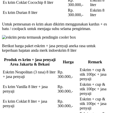
Rp.
Eskrim 8
Es krim Coklat Cocochip 8 liter
300.000,-
liter
Rp.
Eskrim 8
Es krim Durian 8 liter
300.000,-
liter
Untuk pemesanan es krim akan dikirim menggunakan kardus + es
batu / coolpack untuk menjaga suhu selama pengiriman.
Berikut harga paket eskrim + jasa penyaji aneka rasa untuk
keperluan hajatan anda merk indoeskrim 8 liter
Produk es krim + jasa penyaji
Harga
Remark
Area Jakarta & Bekasi
Eskrim + cup &
Eskrim Neapolitan (3 rasa) 8 liter
Rp.
stik 100pc + jasa
+ jasa penyaji
300.000,-
penyaji
Eskrim + cup &
Es krim Vanilla 8 liter + jasa
Rp.
stik 100pc + jasa
penyaji
300.000,-
penyaji
Eskrim + cup &
Es krim Coklat 8 liter + jasa
Rp.
stik 100pc + jasa
penyaji
300.000,-
penyaji