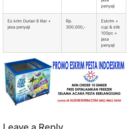
penyaji
Es krim Durian 8 liter +
Rp.
Eskrim +
jasa penyaji
300.000,-
cup & stik
100pc +
jasa
penyaji
Leave a Reply