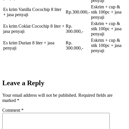
penyaji
Eskrim + cup &
Es krim Vanilla Cocochip 8 liter
Rp.300.000,-
stik 100pc + jasa
+ jasa penyaji
penyaji
Eskrim + cup &
Es krim Coklat Cocochip 8 liter +
Rp.
stik 100pc + jasa
jasa penyaji
300.000,-
penyaji
Eskrim + cup &
Es krim Durian 8 liter + jasa
Rp.
stik 100pc + jasa
penyaji
300.000,-
penyaji
Leave a Reply
Your email address will not be published.
Required fields are
marked
*
Comment
*