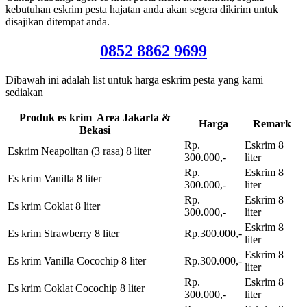
kebutuhan eskrim pesta hajatan anda akan segera dikirim untuk
disajikan ditempat anda.
0852 8862 9699
Dibawah ini adalah list untuk harga eskrim pesta yang kami
sediakan
Produk es krim Area Jakarta &
Harga
Remark
Bekasi
Rp.
Eskrim 8
Eskrim Neapolitan (3 rasa) 8 liter
300.000,-
liter
Rp.
Eskrim 8
Es krim Vanilla 8 liter
300.000,-
liter
Rp.
Eskrim 8
Es krim Coklat 8 liter
300.000,-
liter
Eskrim 8
Es krim Strawberry 8 liter
Rp.300.000,-
liter
Eskrim 8
Es krim Vanilla Cocochip 8 liter
Rp.300.000,-
liter
Rp.
Eskrim 8
Es krim Coklat Cocochip 8 liter
300.000,-
liter