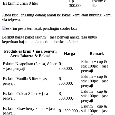
Rp.
Eskrim 8
Es krim Durian 8 liter
300.000,-
liter
Anda bisa langsung datang ambil ke lokasi kami atau hubungi kami
via telp/wa.
Berikut harga paket eskrim + jasa penyaji aneka rasa untuk
keperluan hajatan anda merk indoeskrim 8 liter
Produk es krim + jasa penyaji
Harga
Remark
Area Jakarta & Bekasi
Eskrim + cup &
Eskrim Neapolitan (3 rasa) 8 liter
Rp.
stik 100pc + jasa
+ jasa penyaji
300.000,-
penyaji
Eskrim + cup &
Es krim Vanilla 8 liter + jasa
Rp.
stik 100pc + jasa
penyaji
300.000,-
penyaji
Eskrim + cup &
Es krim Coklat 8 liter + jasa
Rp.
stik 100pc + jasa
penyaji
300.000,-
penyaji
Eskrim + cup &
Es krim Strawberry 8 liter + jasa
Rp.300.000,-
stik 100pc + jasa
penyaji