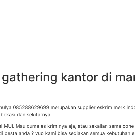
y gathering kantor di m
amulya 085288629699 merupakan supplier eskrim merk indo
 bekasi dan sekitarnya.
al MUI. Mau cuma es krim nya aja, atau sekalian sama cone
i pesta anda ? yup kami bisa sediakan semua kebutuhan es 