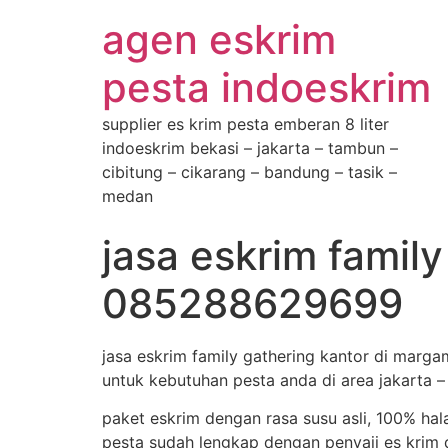
Skip
agen eskrim
to
content
pesta indoeskrim
supplier es krim pesta emberan 8 liter
indoeskrim bekasi – jakarta – tambun –
cibitung – cikarang – bandung – tasik –
medan
jasa eskrim famil
085288629699
jasa eskrim family gathering kantor di marg
untuk kebutuhan pesta anda di area jakarta –
paket eskrim dengan rasa susu asli, 100% hal
pesta sudah lengkap dengan penyaji es krim d