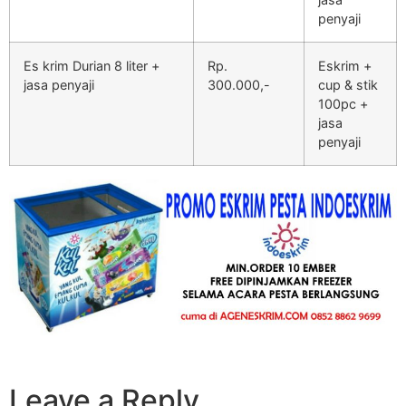
penyaji
Es krim Durian 8 liter +
Rp.
Eskrim +
jasa penyaji
300.000,-
cup & stik
100pc +
jasa
penyaji
Leave a Reply