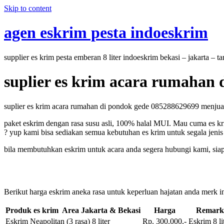
Skip to content
agen eskrim pesta indoeskrim
supplier es krim pesta emberan 8 liter indoeskrim bekasi – jakarta – 
suplier es krim acara rumahan
suplier es krim acara rumahan di pondok gede 085288629699 menjual e
paket eskrim dengan rasa susu asli, 100% halal MUI. Mau cuma es kri
? yup kami bisa sediakan semua kebutuhan es krim untuk segala jenis 
bila membutuhkan eskrim untuk acara anda segera hubungi kami, sia
Berikut harga eskrim aneka rasa untuk keperluan hajatan anda merk in
Produk es krim Area Jakarta & Bekasi
Harga
Remark
Eskrim Neapolitan (3 rasa) 8 liter
Rp. 300.000,-
Eskrim 8 li