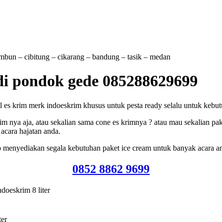
tambun – cibitung – cikarang – bandung – tasik – medan
 di pondok gede 085288629699
s krim merk indoeskrim khusus untuk pesta ready selalu untuk kebutuha
m nya aja, atau sekalian sama cone es krimnya ? atau mau sekalian pak
acara hajatan anda.
p menyediakan segala kebutuhan paket ice cream untuk banyak acara a
0852 8862 9699
doeskrim 8 liter
ter