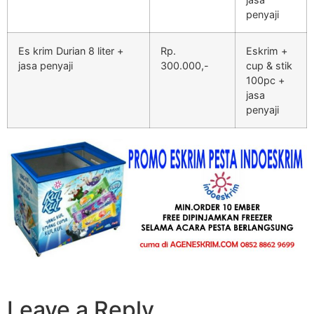
penyaji
Es krim Durian 8 liter +
Rp.
Eskrim +
jasa penyaji
300.000,-
cup & stik
100pc +
jasa
penyaji
Leave a Reply