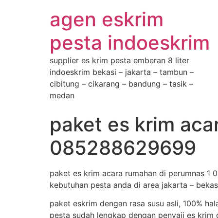
agen eskrim
pesta indoeskrim
supplier es krim pesta emberan 8 liter
indoeskrim bekasi – jakarta – tambun –
cibitung – cikarang – bandung – tasik –
medan
paket es krim aca
085288629699
paket es krim acara rumahan di perumnas 1 
kebutuhan pesta anda di area jakarta – bekas
paket eskrim dengan rasa susu asli, 100% hal
pesta sudah lengkap dengan penyaji es krim d