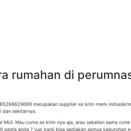
ra rumahan di perumnas
085288629699 merupakan supplier es krim merk indoeskrim
i dan sekitarnya.
al MUI. Mau cuma es krim nya aja, atau sekalian sama cone
i pesta anda ? yup kami bisa sediakan semua kebutuhan es 