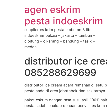
agen eskrim
pesta indoeskrim
supplier es krim pesta emberan 8 liter
indoeskrim bekasi – jakarta – tambun –
cibitung – cikarang – bandung – tasik –
medan
distributor ice c
085288629699
distributor ice cream acara rumahan di setu
pesta anda di area jabotabek dan sekitarnya.
paket eskrim dengan rasa susu asli, 100% hal
pesta sudah lengkap dengan penyaji es krim d