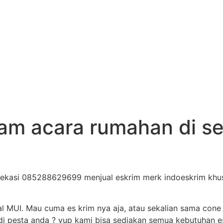
ream acara rumahan di s
 bekasi 085288629699 menjual eskrim merk indoeskrim khus
al MUI. Mau cuma es krim nya aja, atau sekalian sama cone
i pesta anda ? yup kami bisa sediakan semua kebutuhan es 