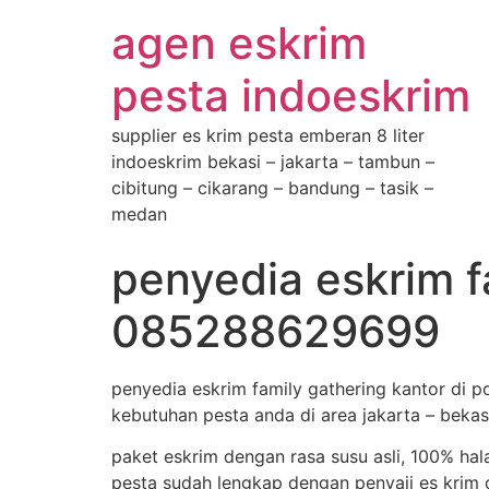
agen eskrim
pesta indoeskrim
supplier es krim pesta emberan 8 liter
indoeskrim bekasi – jakarta – tambun –
cibitung – cikarang – bandung – tasik –
medan
penyedia eskrim f
085288629699
penyedia eskrim family gathering kantor di
kebutuhan pesta anda di area jakarta – bekas
paket eskrim dengan rasa susu asli, 100% hal
pesta sudah lengkap dengan penyaji es krim d