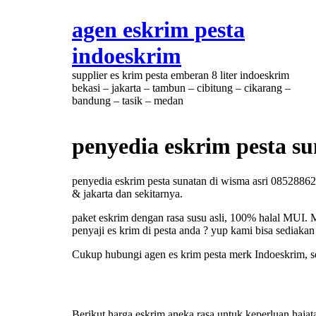
agen eskrim pesta
indoeskrim
supplier es krim pesta emberan 8 liter indoeskrim
bekasi – jakarta – tambun – cibitung – cikarang –
bandung – tasik – medan
penyedia eskrim pesta s
penyedia eskrim pesta sunatan di wisma asri 08528862
& jakarta dan sekitarnya.
paket eskrim dengan rasa susu asli, 100% halal MUI. 
penyaji es krim di pesta anda ? yup kami bisa sediakan
Cukup hubungi agen es krim pesta merk Indoeskrim, se
Berikut harga eskrim aneka rasa untuk keperluan hajat