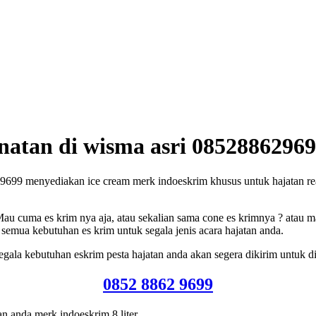
unatan di wisma asri 0852886296
9699 menyediakan ice cream merk indoeskrim khusus untuk hajatan rea
Mau cuma es krim nya aja, atau sekalian sama cone es krimnya ? atau m
 semua kebutuhan es krim untuk segala jenis acara hajatan anda.
gala kebutuhan eskrim pesta hajatan anda akan segera dikirim untuk di
0852 8862 9699
an anda merk indoeskrim 8 liter