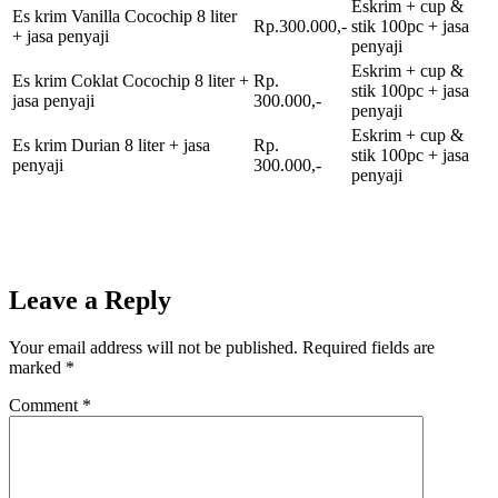
Eskrim + cup &
Es krim Vanilla Cocochip 8 liter
Rp.300.000,-
stik 100pc + jasa
+ jasa penyaji
penyaji
Eskrim + cup &
Es krim Coklat Cocochip 8 liter +
Rp.
stik 100pc + jasa
jasa penyaji
300.000,-
penyaji
Eskrim + cup &
Es krim Durian 8 liter + jasa
Rp.
stik 100pc + jasa
penyaji
300.000,-
penyaji
Leave a Reply
Your email address will not be published.
Required fields are
marked
*
Comment
*