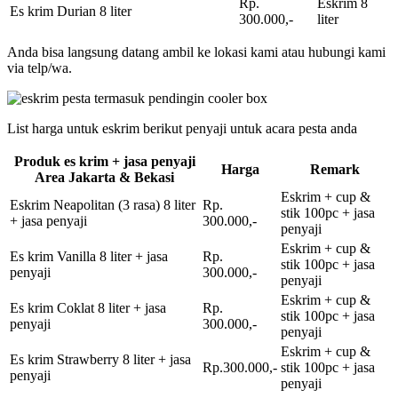
Rp.
Eskrim 8
Es krim Durian 8 liter
300.000,-
liter
Anda bisa langsung datang ambil ke lokasi kami atau hubungi kami
via telp/wa.
List harga untuk eskrim berikut penyaji untuk acara pesta anda
Produk es krim + jasa penyaji
Harga
Remark
Area Jakarta & Bekasi
Eskrim + cup &
Eskrim Neapolitan (3 rasa) 8 liter
Rp.
stik 100pc + jasa
+ jasa penyaji
300.000,-
penyaji
Eskrim + cup &
Es krim Vanilla 8 liter + jasa
Rp.
stik 100pc + jasa
penyaji
300.000,-
penyaji
Eskrim + cup &
Es krim Coklat 8 liter + jasa
Rp.
stik 100pc + jasa
penyaji
300.000,-
penyaji
Eskrim + cup &
Es krim Strawberry 8 liter + jasa
Rp.300.000,-
stik 100pc + jasa
penyaji
penyaji