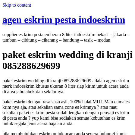
Skip to content
agen eskrim pesta indoeskrim
supplier es krim pesta emberan 8 liter indoeskrim bekasi – jakarta –
tambun – cibitung – cikarang – bandung – tasik – medan
paket eskrim wedding di kranji
085288629699
paket eskrim wedding di kranji 085288629699 adalah agen eskrim
merk indoeskrim khusus ukuran 8 liter siap kirim untuk acara anda
di area jabotabek dan sekitarnya.
paket eskrim dengan rasa susu asli, 100% halal MUI. Mau cuma es
krim nya aja, atau sekalian sama cone es krimnya ? atau mau
sekalian paket es krim pesta sudah lengkap dengan penyaji es krim
di pesta anda ? yup kami bisa sediakan semua kebutuhan es krim
untuk segala jenis acara hajatan anda.
bila membutuhkan eskrim untuk acara anda segera hubungi kami,