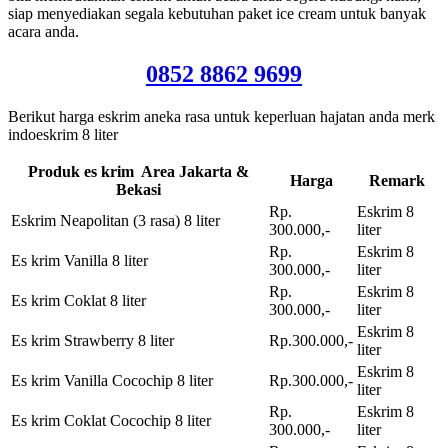
siap menyediakan segala kebutuhan paket ice cream untuk banyak
acara anda.
0852 8862 9699
Berikut harga eskrim aneka rasa untuk keperluan hajatan anda merk
indoeskrim 8 liter
Produk es krim Area Jakarta &
Harga
Remark
Bekasi
Rp.
Eskrim 8
Eskrim Neapolitan (3 rasa) 8 liter
300.000,-
liter
Rp.
Eskrim 8
Es krim Vanilla 8 liter
300.000,-
liter
Rp.
Eskrim 8
Es krim Coklat 8 liter
300.000,-
liter
Eskrim 8
Es krim Strawberry 8 liter
Rp.300.000,-
liter
Eskrim 8
Es krim Vanilla Cocochip 8 liter
Rp.300.000,-
liter
Rp.
Eskrim 8
Es krim Coklat Cocochip 8 liter
300.000,-
liter