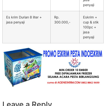
penyaji
Es krim Durian 8 liter +
Rp.
Eskrim +
jasa penyaji
300.000,-
cup & stik
100pc +
jasa
penyaji
Leave a Reply