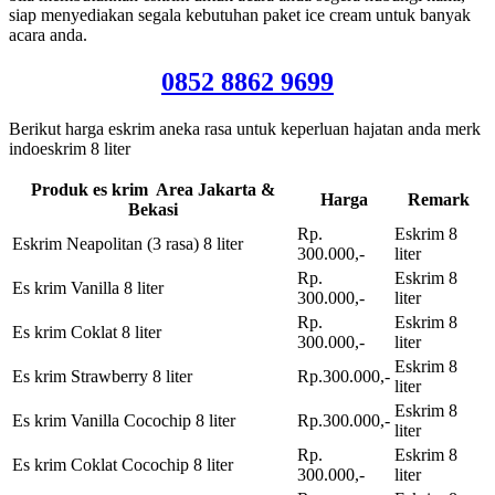
siap menyediakan segala kebutuhan paket ice cream untuk banyak
acara anda.
0852 8862 9699
Berikut harga eskrim aneka rasa untuk keperluan hajatan anda merk
indoeskrim 8 liter
Produk es krim Area Jakarta &
Harga
Remark
Bekasi
Rp.
Eskrim 8
Eskrim Neapolitan (3 rasa) 8 liter
300.000,-
liter
Rp.
Eskrim 8
Es krim Vanilla 8 liter
300.000,-
liter
Rp.
Eskrim 8
Es krim Coklat 8 liter
300.000,-
liter
Eskrim 8
Es krim Strawberry 8 liter
Rp.300.000,-
liter
Eskrim 8
Es krim Vanilla Cocochip 8 liter
Rp.300.000,-
liter
Rp.
Eskrim 8
Es krim Coklat Cocochip 8 liter
300.000,-
liter