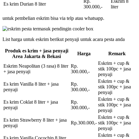
Rp.
Eskrim 8
Es krim Durian 8 liter
300.000,-
liter
untuk pembelian eskrim bisa via telp atau whatsapp.
List harga untuk eskrim berikut penyaji untuk acara pesta anda
Produk es krim + jasa penyaji
Harga
Remark
Area Jakarta & Bekasi
Eskrim + cup &
Eskrim Neapolitan (3 rasa) 8 liter
Rp.
stik 100pc + jasa
+ jasa penyaji
300.000,-
penyaji
Eskrim + cup &
Es krim Vanilla 8 liter + jasa
Rp.
stik 100pc + jasa
penyaji
300.000,-
penyaji
Eskrim + cup &
Es krim Coklat 8 liter + jasa
Rp.
stik 100pc + jasa
penyaji
300.000,-
penyaji
Eskrim + cup &
Es krim Strawberry 8 liter + jasa
Rp.300.000,-
stik 100pc + jasa
penyaji
penyaji
Eskrim + cup &
Es krim Vanilla Cocochip 8 liter