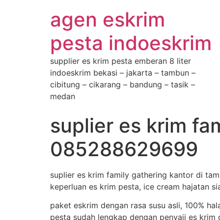
agen eskrim
pesta indoeskrim
supplier es krim pesta emberan 8 liter
indoeskrim bekasi – jakarta – tambun –
cibitung – cikarang – bandung – tasik –
medan
suplier es krim fa
085288629699
suplier es krim family gathering kantor di 
keperluan es krim pesta, ice cream hajatan si
paket eskrim dengan rasa susu asli, 100% hal
pesta sudah lengkap dengan penyaji es krim d