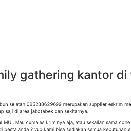
mily gathering kantor d
tambun selatan 085288629699 merupakan supplier eskrim mer
ap saji di area jabotabek dan sekitarnya.
al MUI. Mau cuma es krim nya aja, atau sekalian sama cone
i pesta anda ? yup kami bisa sediakan semua kebutuhan es 