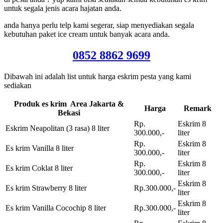
untuk segala jenis acara hajatan anda.
anda hanya perlu telp kami segerar, siap menyediakan segala
kebutuhan paket ice cream untuk banyak acara anda.
0852 8862 9699
Dibawah ini adalah list untuk harga eskrim pesta yang kami
sediakan
Produk es krim Area Jakarta &
Harga
Remark
Bekasi
Rp.
Eskrim 8
Eskrim Neapolitan (3 rasa) 8 liter
300.000,-
liter
Rp.
Eskrim 8
Es krim Vanilla 8 liter
300.000,-
liter
Rp.
Eskrim 8
Es krim Coklat 8 liter
300.000,-
liter
Eskrim 8
Es krim Strawberry 8 liter
Rp.300.000,-
liter
Eskrim 8
Es krim Vanilla Cocochip 8 liter
Rp.300.000,-
liter