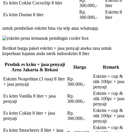
Rp.
Eskrim 8
Es krim Coklat Cocochip 8 liter
300.000,-
liter
Rp.
Eskrim 8
Es krim Durian 8 liter
300.000,-
liter
untuk pembelian eskrim bisa via telp atau whatsapp.
Berikut harga paket eskrim + jasa penyaji aneka rasa untuk
keperluan hajatan anda merk indoeskrim 8 liter
Produk es krim + jasa penyaji
Harga
Remark
Area Jakarta & Bekasi
Eskrim + cup &
Eskrim Neapolitan (3 rasa) 8 liter
Rp.
stik 100pc + jasa
+ jasa penyaji
300.000,-
penyaji
Eskrim + cup &
Es krim Vanilla 8 liter + jasa
Rp.
stik 100pc + jasa
penyaji
300.000,-
penyaji
Eskrim + cup &
Es krim Coklat 8 liter + jasa
Rp.
stik 100pc + jasa
penyaji
300.000,-
penyaji
Eskrim + cup &
Es krim Strawberry 8 liter + jasa