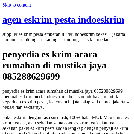
Skip to content
agen eskrim pesta indoeskrim
supplier es krim pesta emberan 8 liter indoeskrim bekasi – jakarta –
tambun – cibitung – cikarang – bandung – tasik – medan
penyedia es krim acara
rumahan di mustika jaya
085288629699
penyedia es krim acara rumahan di mustika jaya 085288629699
menjual es krim merk indoeskrim khusus untuk hajatan untuk
keperluan es krim pesta, ice cream hajatan siap saji di area jakarta –
bekasi dan sekitarnya.
paket eskrim dengan rasa susu asli, 100% halal MUI. Mau cuma es
krim nya aja, atau sekalian sama cone es krimnya ? atau mau
sekalian paket es krim pesta sudah lengkap dengan penyaji es krim
di pesta anda ? yup kami bisa sediakan semua kebutuhan es krim