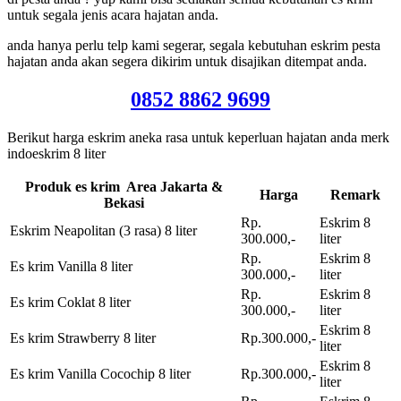
untuk segala jenis acara hajatan anda.
anda hanya perlu telp kami segerar, segala kebutuhan eskrim pesta
hajatan anda akan segera dikirim untuk disajikan ditempat anda.
0852 8862 9699
Berikut harga eskrim aneka rasa untuk keperluan hajatan anda merk
indoeskrim 8 liter
Produk es krim Area Jakarta &
Harga
Remark
Bekasi
Rp.
Eskrim 8
Eskrim Neapolitan (3 rasa) 8 liter
300.000,-
liter
Rp.
Eskrim 8
Es krim Vanilla 8 liter
300.000,-
liter
Rp.
Eskrim 8
Es krim Coklat 8 liter
300.000,-
liter
Eskrim 8
Es krim Strawberry 8 liter
Rp.300.000,-
liter
Eskrim 8
Es krim Vanilla Cocochip 8 liter
Rp.300.000,-
liter