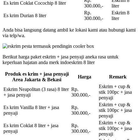
Rp.
Eskrim 8
Es krim Coklat Cocochip 8 liter
300.000,-
liter
Rp.
Eskrim 8
Es krim Durian 8 liter
300.000,-
liter
Anda bisa langsung datang ambil ke lokasi kami atau hubungi kami
via telp/wa.
Berikut harga paket eskrim + jasa penyaji aneka rasa untuk
keperluan hajatan anda merk indoeskrim 8 liter
Produk es krim + jasa penyaji
Harga
Remark
Area Jakarta & Bekasi
Eskrim + cup &
Eskrim Neapolitan (3 rasa) 8 liter
Rp.
stik 100pc + jasa
+ jasa penyaji
300.000,-
penyaji
Eskrim + cup &
Es krim Vanilla 8 liter + jasa
Rp.
stik 100pc + jasa
penyaji
300.000,-
penyaji
Eskrim + cup &
Es krim Coklat 8 liter + jasa
Rp.
stik 100pc + jasa
penyaji
300.000,-
penyaji