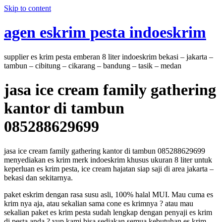
Skip to content
agen eskrim pesta indoeskrim
supplier es krim pesta emberan 8 liter indoeskrim bekasi – jakarta –
tambun – cibitung – cikarang – bandung – tasik – medan
jasa ice cream family gathering
kantor di tambun
085288629699
jasa ice cream family gathering kantor di tambun 085288629699
menyediakan es krim merk indoeskrim khusus ukuran 8 liter untuk
keperluan es krim pesta, ice cream hajatan siap saji di area jakarta –
bekasi dan sekitarnya.
paket eskrim dengan rasa susu asli, 100% halal MUI. Mau cuma es
krim nya aja, atau sekalian sama cone es krimnya ? atau mau
sekalian paket es krim pesta sudah lengkap dengan penyaji es krim
di pesta anda ? yup kami bisa sediakan semua kebutuhan es krim