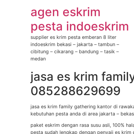
agen eskrim
pesta indoeskrim
supplier es krim pesta emberan 8 liter
indoeskrim bekasi – jakarta – tambun –
cibitung – cikarang – bandung – tasik –
medan
jasa es krim famil
085288629699
jasa es krim family gathering kantor di raw
kebutuhan pesta anda di area jakarta – bekas
paket eskrim dengan rasa susu asli, 100% hal
pesta sudah lengkap dengan penyaji es krim d