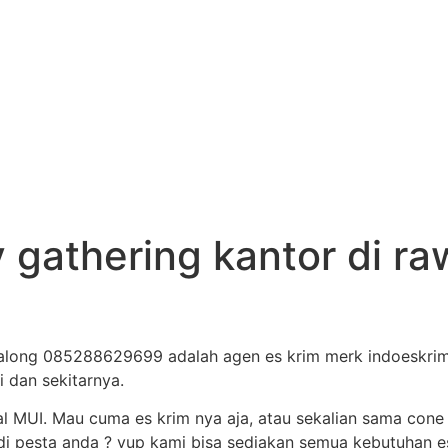
y gathering kantor di r
akalong 085288629699 adalah agen es krim merk indoeskrim
i dan sekitarnya.
al MUI. Mau cuma es krim nya aja, atau sekalian sama cone
i pesta anda ? yup kami bisa sediakan semua kebutuhan es 