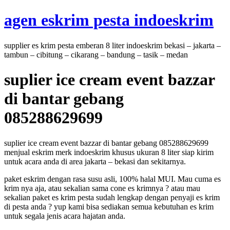
Skip
agen eskrim pesta indoeskrim
to
content
supplier es krim pesta emberan 8 liter indoeskrim bekasi – jakarta –
tambun – cibitung – cikarang – bandung – tasik – medan
suplier ice cream event bazzar
di bantar gebang
085288629699
suplier ice cream event bazzar di bantar gebang 085288629699
menjual eskrim merk indoeskrim khusus ukuran 8 liter siap kirim
untuk acara anda di area jakarta – bekasi dan sekitarnya.
paket eskrim dengan rasa susu asli, 100% halal MUI. Mau cuma es
krim nya aja, atau sekalian sama cone es krimnya ? atau mau
sekalian paket es krim pesta sudah lengkap dengan penyaji es krim
di pesta anda ? yup kami bisa sediakan semua kebutuhan es krim
untuk segala jenis acara hajatan anda.