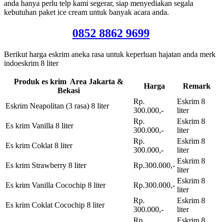
anda hanya perlu telp kami segerar, siap menyediakan segala
kebutuhan paket ice cream untuk banyak acara anda.
0852 8862 9699
Berikut harga eskrim aneka rasa untuk keperluan hajatan anda merk
indoeskrim 8 liter
Produk es krim Area Jakarta &
Harga
Remark
Bekasi
Rp.
Eskrim 8
Eskrim Neapolitan (3 rasa) 8 liter
300.000,-
liter
Rp.
Eskrim 8
Es krim Vanilla 8 liter
300.000,-
liter
Rp.
Eskrim 8
Es krim Coklat 8 liter
300.000,-
liter
Eskrim 8
Es krim Strawberry 8 liter
Rp.300.000,-
liter
Eskrim 8
Es krim Vanilla Cocochip 8 liter
Rp.300.000,-
liter
Rp.
Eskrim 8
Es krim Coklat Cocochip 8 liter
300.000,-
liter
Rp.
Eskrim 8