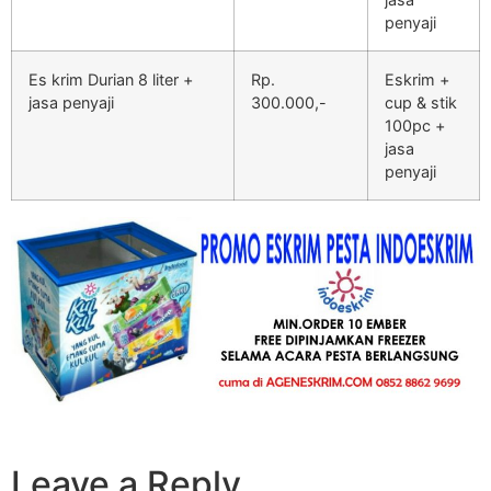
penyaji
Es krim Durian 8 liter +
Rp.
Eskrim +
jasa penyaji
300.000,-
cup & stik
100pc +
jasa
penyaji
Leave a Reply