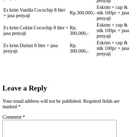
penyaji
Eskrim + cup &
Es krim Vanilla Cocochip 8 liter
Rp.300.000,-
stik 100pc + jasa
+ jasa penyaji
penyaji
Eskrim + cup &
Es krim Coklat Cocochip 8 liter +
Rp.
stik 100pc + jasa
jasa penyaji
300.000,-
penyaji
Eskrim + cup &
Es krim Durian 8 liter + jasa
Rp.
stik 100pc + jasa
penyaji
300.000,-
penyaji
Leave a Reply
Your email address will not be published.
Required fields are
marked
*
Comment
*