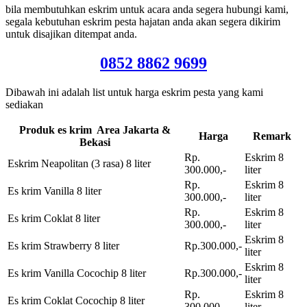
bila membutuhkan eskrim untuk acara anda segera hubungi kami,
segala kebutuhan eskrim pesta hajatan anda akan segera dikirim
untuk disajikan ditempat anda.
0852 8862 9699
Dibawah ini adalah list untuk harga eskrim pesta yang kami
sediakan
Produk es krim Area Jakarta &
Harga
Remark
Bekasi
Rp.
Eskrim 8
Eskrim Neapolitan (3 rasa) 8 liter
300.000,-
liter
Rp.
Eskrim 8
Es krim Vanilla 8 liter
300.000,-
liter
Rp.
Eskrim 8
Es krim Coklat 8 liter
300.000,-
liter
Eskrim 8
Es krim Strawberry 8 liter
Rp.300.000,-
liter
Eskrim 8
Es krim Vanilla Cocochip 8 liter
Rp.300.000,-
liter
Rp.
Eskrim 8
Es krim Coklat Cocochip 8 liter
300.000,-
liter