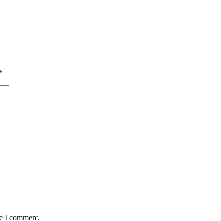
*
me I comment.