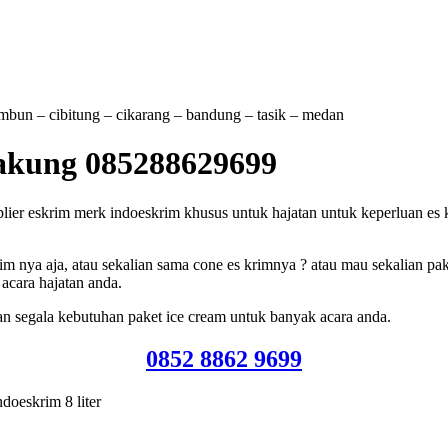
tambun – cibitung – cikarang – bandung – tasik – medan
cakung 085288629699
r eskrim merk indoeskrim khusus untuk hajatan untuk keperluan es krim 
m nya aja, atau sekalian sama cone es krimnya ? atau mau sekalian pak
acara hajatan anda.
n segala kebutuhan paket ice cream untuk banyak acara anda.
0852 8862 9699
doeskrim 8 liter