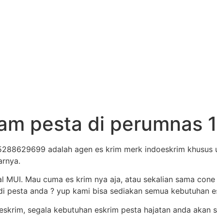
cream pesta di perumna
85288629699 adalah agen es krim merk indoeskrim khusus u
arnya.
al MUI. Mau cuma es krim nya aja, atau sekalian sama cone
i pesta anda ? yup kami bisa sediakan semua kebutuhan es 
skrim, segala kebutuhan eskrim pesta hajatan anda akan se