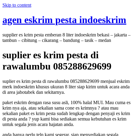
Skip to content
agen eskrim pesta indoeskrim
supplier es krim pesta emberan 8 liter indoeskrim bekasi – jakarta –
tambun – cibitung – cikarang – bandung – tasik – medan
suplier es krim pesta di
rawalumbu 085288629699
suplier es krim pesta di rawalumbu 085288629699 menjual eskrim
merk indoeskrim khusus ukuran 8 liter siap kirim untuk acara anda
di area jabotabek dan sekitarnya.
paket eskrim dengan rasa susu asli, 100% halal MUI. Mau cuma es
krim nya aja, atau sekalian sama cone es krimnya ? atau mau
sekalian paket es krim pesta sudah lengkap dengan penyaji es krim
di pesta anda ? yup kami bisa sediakan semua kebutuhan es krim
untuk segala jenis acara hajatan anda.
anda hanya perlu telp kami segerar, siap menyediakan segala