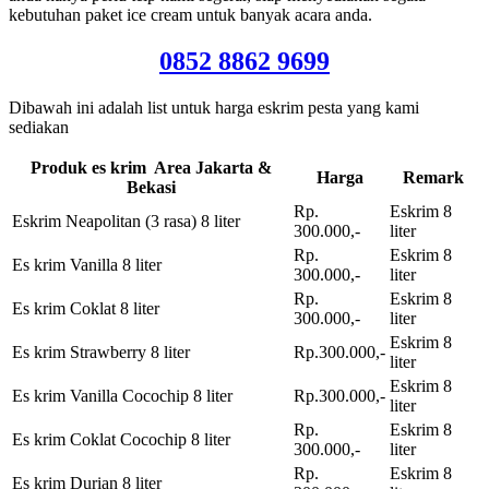
kebutuhan paket ice cream untuk banyak acara anda.
0852 8862 9699
Dibawah ini adalah list untuk harga eskrim pesta yang kami
sediakan
Produk es krim Area Jakarta &
Harga
Remark
Bekasi
Rp.
Eskrim 8
Eskrim Neapolitan (3 rasa) 8 liter
300.000,-
liter
Rp.
Eskrim 8
Es krim Vanilla 8 liter
300.000,-
liter
Rp.
Eskrim 8
Es krim Coklat 8 liter
300.000,-
liter
Eskrim 8
Es krim Strawberry 8 liter
Rp.300.000,-
liter
Eskrim 8
Es krim Vanilla Cocochip 8 liter
Rp.300.000,-
liter
Rp.
Eskrim 8
Es krim Coklat Cocochip 8 liter
300.000,-
liter
Rp.
Eskrim 8
Es krim Durian 8 liter