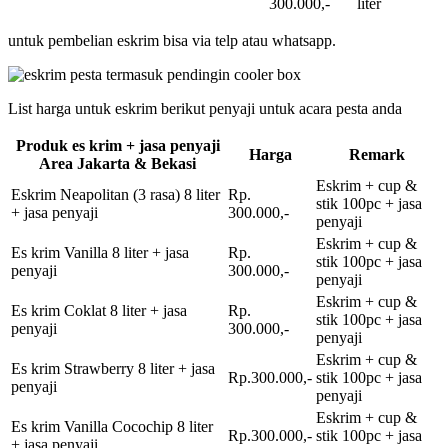
300.000,-
liter
untuk pembelian eskrim bisa via telp atau whatsapp.
List harga untuk eskrim berikut penyaji untuk acara pesta anda
Produk es krim + jasa penyaji
Harga
Remark
Area Jakarta & Bekasi
Eskrim + cup &
Eskrim Neapolitan (3 rasa) 8 liter
Rp.
stik 100pc + jasa
+ jasa penyaji
300.000,-
penyaji
Eskrim + cup &
Es krim Vanilla 8 liter + jasa
Rp.
stik 100pc + jasa
penyaji
300.000,-
penyaji
Eskrim + cup &
Es krim Coklat 8 liter + jasa
Rp.
stik 100pc + jasa
penyaji
300.000,-
penyaji
Eskrim + cup &
Es krim Strawberry 8 liter + jasa
Rp.300.000,-
stik 100pc + jasa
penyaji
penyaji
Eskrim + cup &
Es krim Vanilla Cocochip 8 liter
Rp.300.000,-
stik 100pc + jasa
+ jasa penyaji