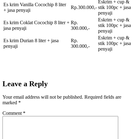
Eskrim + cup &
Es krim Vanilla Cocochip 8 liter
Rp.300.000,-
stik 100pc + jasa
+ jasa penyaji
penyaji
Eskrim + cup &
Es krim Coklat Cocochip 8 liter +
Rp.
stik 100pc + jasa
jasa penyaji
300.000,-
penyaji
Eskrim + cup &
Es krim Durian 8 liter + jasa
Rp.
stik 100pc + jasa
penyaji
300.000,-
penyaji
Leave a Reply
Your email address will not be published.
Required fields are
marked
*
Comment
*