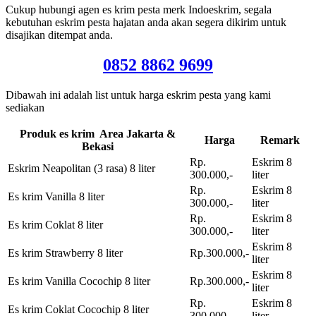
Cukup hubungi agen es krim pesta merk Indoeskrim, segala
kebutuhan eskrim pesta hajatan anda akan segera dikirim untuk
disajikan ditempat anda.
0852 8862 9699
Dibawah ini adalah list untuk harga eskrim pesta yang kami
sediakan
Produk es krim Area Jakarta &
Harga
Remark
Bekasi
Rp.
Eskrim 8
Eskrim Neapolitan (3 rasa) 8 liter
300.000,-
liter
Rp.
Eskrim 8
Es krim Vanilla 8 liter
300.000,-
liter
Rp.
Eskrim 8
Es krim Coklat 8 liter
300.000,-
liter
Eskrim 8
Es krim Strawberry 8 liter
Rp.300.000,-
liter
Eskrim 8
Es krim Vanilla Cocochip 8 liter
Rp.300.000,-
liter
Rp.
Eskrim 8
Es krim Coklat Cocochip 8 liter
300.000,-
liter