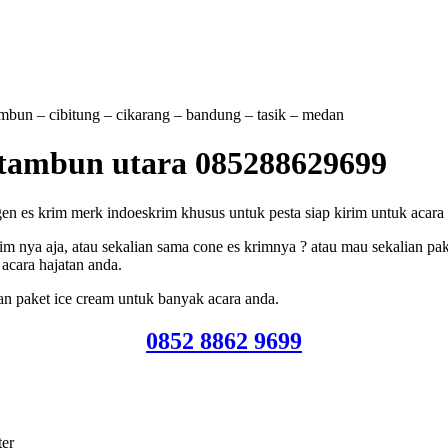
tambun – cibitung – cikarang – bandung – tasik – medan
 tambun utara 085288629699
 es krim merk indoeskrim khusus untuk pesta siap kirim untuk acara a
m nya aja, atau sekalian sama cone es krimnya ? atau mau sekalian pak
acara hajatan anda.
an paket ice cream untuk banyak acara anda.
0852 8862 9699
ter