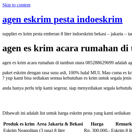
Skip to content
agen eskrim pesta indoeskrim
supplier es krim pesta emberan 8 liter indoeskrim bekasi – jakarta – 
agen es krim acara rumahan di
agen es krim acara rumahan di tambun utara 085288629699 adalah agen
paket eskrim dengan rasa susu asli, 100% halal MUI. Mau cuma es kri
? yup kami bisa sediakan semua kebutuhan es krim untuk segala jenis 
anda hanya perlu telp kami segerar, siap menyediakan segala kebutuh
Dibawah ini adalah list untuk harga eskrim pesta yang kami sediakan
Produk es krim Area Jakarta & Bekasi
Harga
Remark
Eskrim Neapolitan (3 rasa) 8 liter
Rp. 300.000,-
Eskrim 8 li