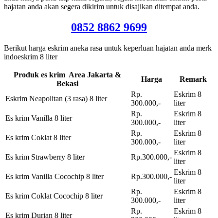
hajatan anda akan segera dikirim untuk disajikan ditempat anda.
0852 8862 9699
Berikut harga eskrim aneka rasa untuk keperluan hajatan anda merk
indoeskrim 8 liter
Produk es krim Area Jakarta &
Harga
Remark
Bekasi
Rp.
Eskrim 8
Eskrim Neapolitan (3 rasa) 8 liter
300.000,-
liter
Rp.
Eskrim 8
Es krim Vanilla 8 liter
300.000,-
liter
Rp.
Eskrim 8
Es krim Coklat 8 liter
300.000,-
liter
Eskrim 8
Es krim Strawberry 8 liter
Rp.300.000,-
liter
Eskrim 8
Es krim Vanilla Cocochip 8 liter
Rp.300.000,-
liter
Rp.
Eskrim 8
Es krim Coklat Cocochip 8 liter
300.000,-
liter
Rp.
Eskrim 8
Es krim Durian 8 liter