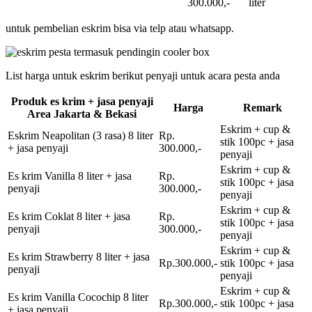
300.000,-
liter
untuk pembelian eskrim bisa via telp atau whatsapp.
List harga untuk eskrim berikut penyaji untuk acara pesta anda
Produk es krim + jasa penyaji
Harga
Remark
Area Jakarta & Bekasi
Eskrim + cup &
Eskrim Neapolitan (3 rasa) 8 liter
Rp.
stik 100pc + jasa
+ jasa penyaji
300.000,-
penyaji
Eskrim + cup &
Es krim Vanilla 8 liter + jasa
Rp.
stik 100pc + jasa
penyaji
300.000,-
penyaji
Eskrim + cup &
Es krim Coklat 8 liter + jasa
Rp.
stik 100pc + jasa
penyaji
300.000,-
penyaji
Eskrim + cup &
Es krim Strawberry 8 liter + jasa
Rp.300.000,-
stik 100pc + jasa
penyaji
penyaji
Eskrim + cup &
Es krim Vanilla Cocochip 8 liter
Rp.300.000,-
stik 100pc + jasa
+ jasa penyaji