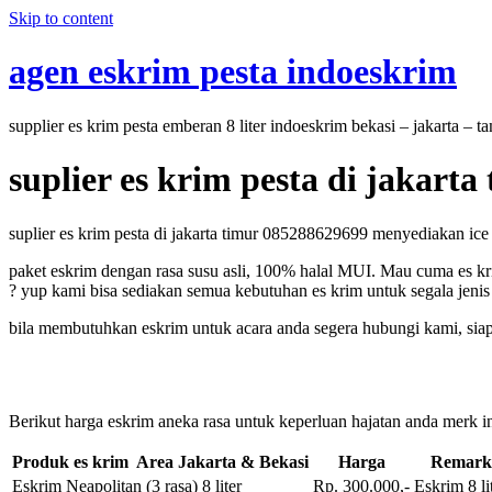
Skip to content
agen eskrim pesta indoeskrim
supplier es krim pesta emberan 8 liter indoeskrim bekasi – jakarta – 
suplier es krim pesta di jakart
suplier es krim pesta di jakarta timur 085288629699 menyediakan ice 
paket eskrim dengan rasa susu asli, 100% halal MUI. Mau cuma es kri
? yup kami bisa sediakan semua kebutuhan es krim untuk segala jenis 
bila membutuhkan eskrim untuk acara anda segera hubungi kami, sia
Berikut harga eskrim aneka rasa untuk keperluan hajatan anda merk in
Produk es krim Area Jakarta & Bekasi
Harga
Remark
Eskrim Neapolitan (3 rasa) 8 liter
Rp. 300.000,-
Eskrim 8 li