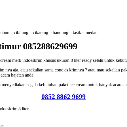
tambun – cibitung – cikarang – bandung – tasik – medan
a timur 085288629699
cream merk indoeskrim khusus ukuran 8 liter ready selalu untuk kebutuh
m nya aja, atau sekalian sama cone es krimnya ? atau mau sekalian pak
acara hajatan anda.
p menyediakan segala kebutuhan paket ice cream untuk banyak acara a
0852 8862 9699
doeskrim 8 liter
ter