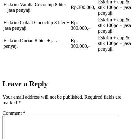
Eskrim + cup &
Es krim Vanilla Cocochip 8 liter
Rp.300.000,-
stik 100pc + jasa
+ jasa penyaji
penyaji
Eskrim + cup &
Es krim Coklat Cocochip 8 liter +
Rp.
stik 100pc + jasa
jasa penyaji
300.000,-
penyaji
Eskrim + cup &
Es krim Durian 8 liter + jasa
Rp.
stik 100pc + jasa
penyaji
300.000,-
penyaji
Leave a Reply
Your email address will not be published.
Required fields are
marked
*
Comment
*