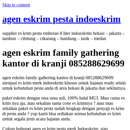
Skip to content
agen eskrim pesta indoeskrim
supplier es krim pesta emberan 8 liter indoeskrim bekasi – jakarta –
tambun – cibitung – cikarang – bandung – tasik – medan
agen eskrim family gathering
kantor di kranji 085288629699
agen eskrim family gathering kantor di kranji 085288629699
menjual es krim merk indoeskrim khusus untuk hajatan ready selalu
untuk kebutuhan pesta anda di area bekasi & jakarta dan sekitarnya.
paket eskrim dengan rasa susu asli, 100% halal MUI. Mau cuma es
krim nya aja, atau sekalian sama cone es krimnya ? atau mau
sekalian paket es krim pesta sudah lengkap dengan penyaji es krim
di pesta anda ? yup kami bisa sediakan semua kebutuhan es krim
untuk segala jenis acara hajatan anda.
Cukup hubungi agen es krim pesta merk Indoeskrim, siap