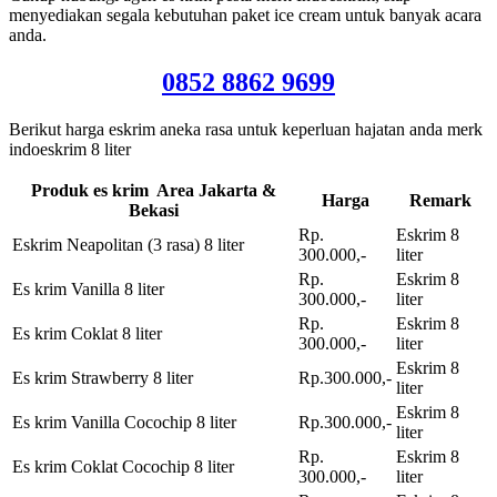
menyediakan segala kebutuhan paket ice cream untuk banyak acara
anda.
0852 8862 9699
Berikut harga eskrim aneka rasa untuk keperluan hajatan anda merk
indoeskrim 8 liter
Produk es krim Area Jakarta &
Harga
Remark
Bekasi
Rp.
Eskrim 8
Eskrim Neapolitan (3 rasa) 8 liter
300.000,-
liter
Rp.
Eskrim 8
Es krim Vanilla 8 liter
300.000,-
liter
Rp.
Eskrim 8
Es krim Coklat 8 liter
300.000,-
liter
Eskrim 8
Es krim Strawberry 8 liter
Rp.300.000,-
liter
Eskrim 8
Es krim Vanilla Cocochip 8 liter
Rp.300.000,-
liter
Rp.
Eskrim 8
Es krim Coklat Cocochip 8 liter
300.000,-
liter