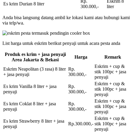
Rp.
Eskrim 8
Es krim Durian 8 liter
300.000,-
liter
Anda bisa langsung datang ambil ke lokasi kami atau hubungi kami
via telp/wa.
List harga untuk eskrim berikut penyaji untuk acara pesta anda
Produk es krim + jasa penyaji
Harga
Remark
Area Jakarta & Bekasi
Eskrim + cup &
Eskrim Neapolitan (3 rasa) 8 liter
Rp.
stik 100pc + jasa
+ jasa penyaji
300.000,-
penyaji
Eskrim + cup &
Es krim Vanilla 8 liter + jasa
Rp.
stik 100pc + jasa
penyaji
300.000,-
penyaji
Eskrim + cup &
Es krim Coklat 8 liter + jasa
Rp.
stik 100pc + jasa
penyaji
300.000,-
penyaji
Eskrim + cup &
Es krim Strawberry 8 liter + jasa
Rp.300.000,-
stik 100pc + jasa
penyaji
penyaji