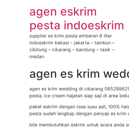
agen eskrim
pesta indoeskrim
supplier es krim pesta emberan 8 liter
indoeskrim bekasi – jakarta – tambun –
cibitung – cikarang – bandung – tasik –
medan
agen es krim wed
agen es krim wedding di cikarang 085288629
pesta, ice cream hajatan siap saji di area bek
paket eskrim dengan rasa susu asli, 100% hal
pesta sudah lengkap dengan penyaji es krim d
bila membutuhkan eskrim untuk acara anda s