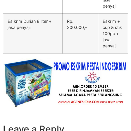
penyaji
Es krim Durian 8 liter +
Rp.
Eskrim +
jasa penyaji
300.000,-
cup & stik
100pc +
jasa
penyaji
Leave a Reply