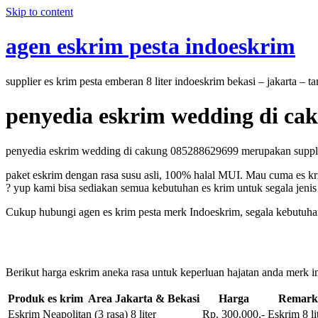
Skip to content
agen eskrim pesta indoeskrim
supplier es krim pesta emberan 8 liter indoeskrim bekasi – jakarta – 
penyedia eskrim wedding di ca
penyedia eskrim wedding di cakung 085288629699 merupakan supplier 
paket eskrim dengan rasa susu asli, 100% halal MUI. Mau cuma es kri
? yup kami bisa sediakan semua kebutuhan es krim untuk segala jenis 
Cukup hubungi agen es krim pesta merk Indoeskrim, segala kebutuhan 
Berikut harga eskrim aneka rasa untuk keperluan hajatan anda merk in
Produk es krim Area Jakarta & Bekasi
Harga
Remark
Eskrim Neapolitan (3 rasa) 8 liter
Rp. 300.000,-
Eskrim 8 li