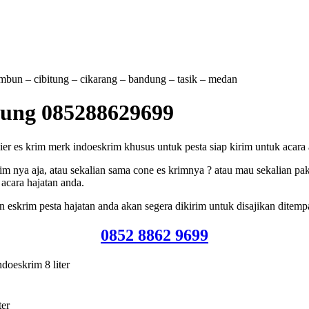
tambun – cibitung – cikarang – bandung – tasik – medan
kung 085288629699
es krim merk indoeskrim khusus untuk pesta siap kirim untuk acara and
m nya aja, atau sekalian sama cone es krimnya ? atau mau sekalian pak
acara hajatan anda.
eskrim pesta hajatan anda akan segera dikirim untuk disajikan ditemp
0852 8862 9699
doeskrim 8 liter
ter