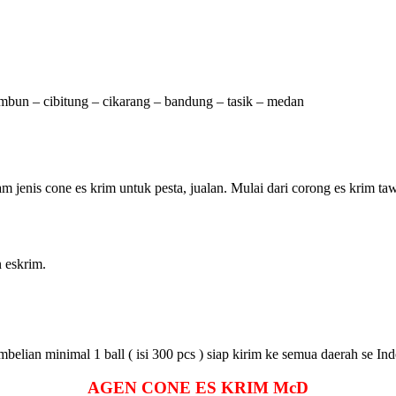
tambun – cibitung – cikarang – bandung – tasik – medan
m jenis cone es krim untuk pesta, jualan. Mulai dari corong es krim ta
n eskrim.
elian minimal 1 ball ( isi 300 pcs ) siap kirim ke semua daerah se Ind
AGEN
CONE ES KRIM
McD