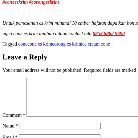
#coneeskrim #corongeskrim
Untuk pemesanan es krim minimal 10 ember hajatan dapatkan bonus 
agen cone es krim tambun admin contact info
0852 8862 9699
Tagged
cone
cone es krim
corong es krim
ice cream cone
Leave a Reply
Your email address will not be published.
Required fields are marked
Comment
*
Name
*
Email
*